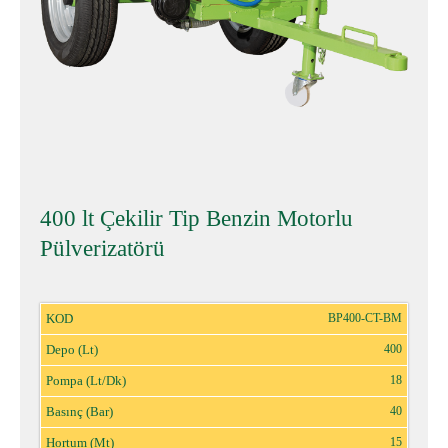
400 lt Çekilir Tip Benzin Motorlu
Pülverizatörü
BP400-CT-BM
400
18
40
15